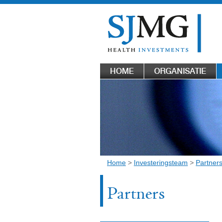
HOME
ORGANISATIE
Home
>
Investeringsteam
>
Partner
Partners